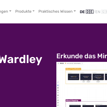
ngen
Produkte
Praktisches Wissen
DE 🇩🇪
/
EN 🇬
Erkunde das Mi
 Wardley