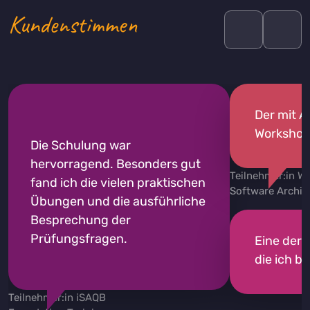
Kundenstimmen
Der mit A
Workshop 
Die Schulung war
hervorragend. Besonders gut
Teilnehmer:in W
fand ich die vielen praktischen
Software Archit
Übungen und die ausführliche
Besprechung der
Prüfungsfragen.
Eine der 
die ich b
Teilnehmer:in iSAQB